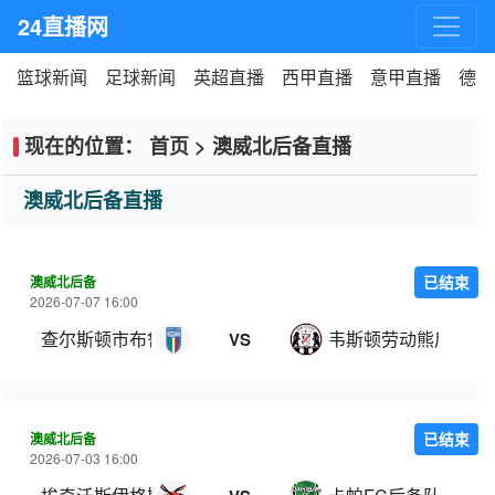
24直播网
篮球新闻
足球新闻
英超直播
西甲直播
意甲直播
德甲
现在的位置：
首页
>
澳威北后备直播
澳威北后备直播
澳威北后备
已结束
2026-07-07 16:00
查尔斯顿市布鲁斯后备队
韦斯顿劳动熊后备队
VS
澳威北后备
已结束
2026-07-03 16:00