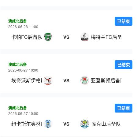
澳威北后备
已结束
2026-06-28 11:00
卡帕FC后备队
梅特兰FC后备队
VS
澳威北后备
已结束
2026-06-27 10:00
埃奇沃斯伊格斯后备队
亚登斯顿后备队
VS
澳威北后备
已结束
2026-06-27 10:00
纽卡斯尔奥林匹克后备队
库克山后备队
VS