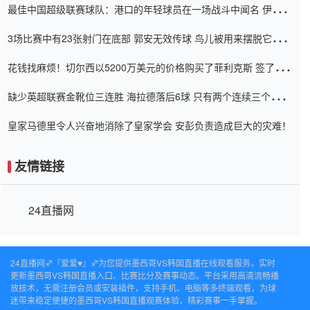
最佳中国超级联赛球队：港口的年轻球员在一场战斗中闻名 伊万放
弃了泰桑（Taishan）
3场比赛中有23张射门在底部 郭安无效传球 鸟儿被用来摆脱它
Setien痴迷于三名后卫
花钱找麻烦！切尔西以5200万美元的价格购买了菲利克斯 签了7年
并在半年内租了夏窗口
缺少英超联赛金靴位三连胜 海拉德落后6球 只有两个连续三个连续
三靴
皇家马德里令人兴奋地消除了皇家学会 安彭负责造成巨大的灾难！
友情链接
24直播网
24直播网♐️『爱爱♥』♐️为您提供墨西哥VS韩国直播在线观看服务，实时
更新墨西哥VS韩国直播入口、比赛比分及赛事动态。平台采用高清流畅播
放技术，无需注册会员或安装插件，支持手机、电脑等多终端观看，为球
迷带来稳定便捷的墨西哥VS韩国直播观赛体验，精彩赛事一手掌握。