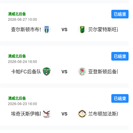
澳威北后备
已结束
2026-06-27 10:00
查尔斯顿市布鲁斯后备队
贝尔蒙特斯旺西SC
VS
澳威北后备
已结束
2026-06-24 16:00
卡帕FC后备队
亚登斯顿后备队
VS
澳威北后备
已结束
2026-06-23 16:00
埃奇沃斯伊格斯后备队
兰布顿加法斯后备队
VS