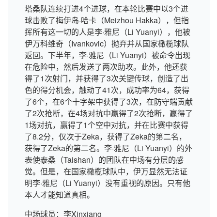
塔桑队连续打进4个进球，在本轮比赛中以3个进
球击败了梅伊岛·哈卡（Meizhou Hakka），但指
挥所有这一切的人是李·雅尼（Li Yuanyi），他被
伊万科维奇（Ivankovic）抛弃并从国家橄榄球队
返回。下半年，李·雅尼（Li Yuanyi）被命令出现
在危险中，然后发送了两次助攻。此外，他还获
得了1次射门，并获得了3次关键传球，创造了出
色的得分机会，触动了41次，成功率为64，获得
了6个，在6个十字架中获得了3次，在防守端贡献
了2次抢断，在4场对抗中赢得了2次抢断，赢得了
1场对抗，赢得了1个空中对抗，并在比赛中获得
了8.2分，仅次于Zeka，获得了Zeka的第二名，
获得了Zeka的第二名。李·雅尼（Li Yuanyi）的外
表使泰桑（Taishan）的团队在中场有分层的感
觉。但是，在国家橄榄球队中，伊万显然无法证
明李·雅尼（Li Yuanyi）没有重视的原因。只有他
本人才能知道真相。
中场球员：李Xinxiang