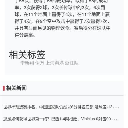
了55次，获得了55的成功率，取得了55的成功
率，2次获得2球，2次长传球中的2次，6次罚
球，在11个地面上赢得了4次，在11个地面上赢
得了4次，在9个空中攻击中赢得了7次赢得7次，
并具有显而易见的物理饮食。赛后得分在球队中
得分最高。
相关标签
李新翔
伊万
上海海港
浙江队
相关新闻
世界杯预选赛排名：中国国家队仍然以6分排名底部 进球差-13令人
震惊
您是如何获得世界第一的？巴西1-4阿根廷：Vinicius 0射击90分钟
内