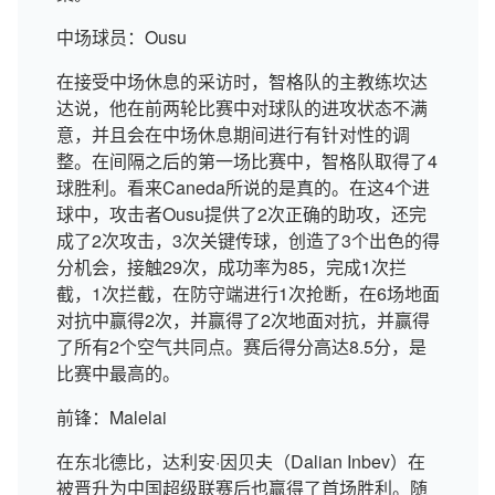
中场球员：Ousu
在接受中场休息的采访时，智格队的主教练坎达
达说，他在前两轮比赛中对球队的进攻状态不满
意，并且会在中场休息期间进行有针对性的调
整。在间隔之后的第一场比赛中，智格队取得了4
球胜利。看来Caneda所说的是真的。在这4个进
球中，攻击者Ousu提供了2次正确的助攻，还完
成了2次攻击，3次关键传球，创造了3个出色的得
分机会，接触29次，成功率为85，完成1次拦
截，1次拦截，在防守端进行1次抢断，在6场地面
对抗中赢得2次，并赢得了2次地面对抗，并赢得
了所有2个空气共同点。赛后得分高达8.5分，是
比赛中最高的。
前锋：Malelai
在东北德比，达利安·因贝夫（Dalian Inbev）在
被晋升为中国超级联赛后也赢得了首场胜利。随