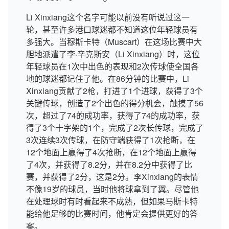
Li Xinxiang这个名字可能以前没有听说过这一
轮，甚至许多港口球迷都不知道这位年轻球员有
多强大。当穆斯卡特（Muscart）在这场比赛中大
胆地派遣了李·辛克斯安（Li Xinxiang）时，这位
年轻球员在1次中出色的表现和2次传球使全国各
地的球迷都记住了他。在86分钟的比赛中，Li
Xinxiang贡献了2枪，打进了1个进球，获得了3个
关键传球，创造了2个出色的得分机会，触摸了56
次，超过了74的成功率，获得了74的成功率，获
得了3个十字架的1个，完成了2次长传球，完成了
3次连续3次传球，在防守端获得了1次抢断，在
12个地面上赢得了4次抢断，在12个地面上赢得
了4次，并获得了8.2分，并在8.2分中获得了比
赛，并获得了2分，这是2分。李Xinxiang的表情
不像19岁的球员，当时他将球拿到了翼。尽管他
在处理球时有时看起来不成熟，但如果马斯卡特
能给他足够的比赛时间，他肯定会提供更好的答
案。