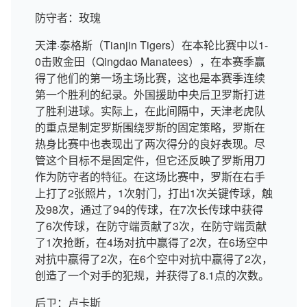
防守者：玫瑰
天津·泰格斯（Tianjin Tigers）在本轮比赛中以1-
0击败金田（Qingdao Manatees），在本赛季赢
得了他们的第一场主场比赛，这也是本赛季连续
第一个胜利的纪录。外国援助中央后卫罗斯打进
了胜利进球。实际上，在此间隔中，天津老虎队
的重点是制定罗斯围绕罗斯的固定策略，罗斯在
热身比赛中也表现出了两次得分的良好表现。尽
管这个目标不是固定件，但它还反映了罗斯用刀
作为防守者的特征。在这场比赛中，罗斯在右手
上打了2张照片，1次射门，打出1次关键传球，触
及98次，通过了94的传球，在7次长传球中获得
了6次传球，在防守端贡献了3次，在防守端贡献
了1次抢断，在4场对抗中赢得了2次，在6场空中
对抗中赢得了2次，在6个空中对抗中赢得了2次，
创造了一个对手的犯规，并获得了8.1点的次数。
后卫：卢卡斯