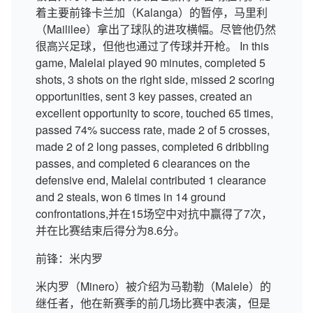
着主要前锋卡兰加（Kalanga）的暂停，马里利
（Maililee）拿出了球队的进攻横幅。尽管他仍然
很高兴足球，但他也通过了传球并开枪。 In this
game, Malelai played 90 minutes, completed 5
shots, 3 shots on the right side, missed 2 scoring
opportunities, sent 3 key passes, created an
excellent opportunity to score, touched 65 times,
passed 74% success rate, made 2 of 5 crosses,
made 2 of 2 long passes, completed 6 dribbling
passes, and completed 6 clearances on the
defensive end, Malelai contributed 1 clearance
and 2 steals, won 6 times in 14 ground
confrontations,并在15场空中对抗中赢得了7次，
并在比赛结束后得分为8.6分。
前锋：米内罗
米内罗（Minero）被介绍为马勒勒（Malele）的
继任者，他在新赛季的前几场比赛中表演，但是