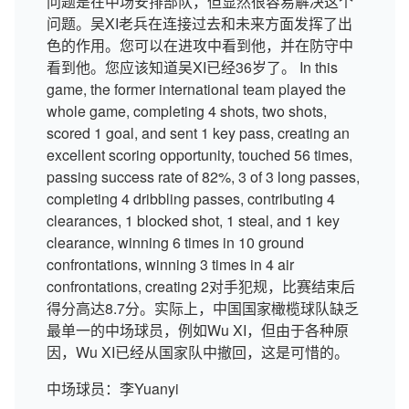
问题是在中场安排部队，但显然很容易解决这个
问题。吴XI老兵在连接过去和未来方面发挥了出
色的作用。您可以在进攻中看到他，并在防守中
看到他。您应该知道吴XI已经36岁了。 In this
game, the former international team played the
whole game, completing 4 shots, two shots,
scored 1 goal, and sent 1 key pass, creating an
excellent scoring opportunity, touched 56 times,
passing success rate of 82%, 3 of 3 long passes,
completing 4 dribbling passes, contributing 4
clearances, 1 blocked shot, 1 steal, and 1 key
clearance, winning 6 times in 10 ground
confrontations, winning 3 times in 4 air
confrontations, creating 2对手犯规，比赛结束后
得分高达8.7分。实际上，中国国家橄榄球队缺乏
最单一的中场球员，例如Wu XI，但由于各种原
因，Wu XI已经从国家队中撤回，这是可惜的。
中场球员：李Yuanyi