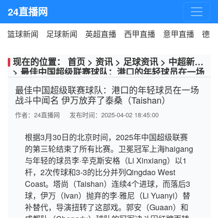
24直播网
篮球新闻
足球新闻
英超直播
西甲直播
意甲直播
德甲
现在的位置：
首页
>
资讯
>
足球资讯
>
中超新闻
>
最佳中国超级联赛球队：港口的年轻球员在一场
战斗中闻名 伊万放弃了泰桑（Taishan）
最佳中国超级联赛球队：港口的年轻球员在一场
战斗中闻名 伊万放弃了泰桑（Taishan）
作者：
24直播网
发布时间：2025-04-02 18:45:00
根据3月30日的北京时间，2025年中国超级联赛
的第三轮结束了所有比赛。卫冕冠军上海haigang
与年轻的球员李·辛克斯安格（Li Xinxiang）以1
杆，2次传球和3-3的比分并列Qingdao West
Coast。塔尚（Taishan）连续4个进球，而落后3
球，伊万（Ivan）抛弃的李·雅尼（Li Yuanyi）替
补替代，导演扭转了这部戏。郭安（Guaan）和