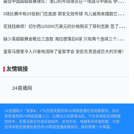
最佳中国超级联赛球队：港口的年轻球员在一场战斗中闻名 伊万放
弃了泰桑（Taishan）
3场比赛中有23张射门在底部 郭安无效传球 鸟儿被用来摆脱它
Setien痴迷于三名后卫
花钱找麻烦！切尔西以5200万美元的价格购买了菲利克斯 签了7年
并在半年内租了夏窗口
缺少英超联赛金靴位三连胜 海拉德落后6球 只有两个连续三个连续
三靴
皇家马德里令人兴奋地消除了皇家学会 安彭负责造成巨大的灾难！
友情链接
24直播网
24直播网♐️『爱爱♥』♐️为您提供墨西哥VS韩国直播在线观看服务，实时
更新墨西哥VS韩国直播入口、比赛比分及赛事动态。平台采用高清流畅播
放技术，无需注册会员或安装插件，支持手机、电脑等多终端观看，为球
迷带来稳定便捷的墨西哥VS韩国直播观赛体验，精彩赛事一手掌握。