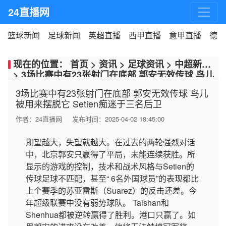
24直播网
篮球新闻
足球新闻
英超直播
西甲直播
意甲直播
德甲
现在的位置：
首页
>
资讯
>
足球资讯
>
中超新闻
>
3场比赛中有23张射门在底部 郭安无效传球 鸟儿
被用来摆脱它 Setien痴迷于三名后卫
3场比赛中有23张射门在底部 郭安无效传球 鸟儿
被用来摆脱它 Setien痴迷于三名后卫
作者：
24直播网
发布时间：2025-04-02 18:45:00
期望越大，失望就越大。在过去的两轮强烈对话
中，北京郭安只赢得了平局，未能连续获胜。所
显示的游戏的控制，技术和战术风格与Setien的
传球足球不匹配，甚至“ 6名外国球员”的表现都比
上个赛季的苏亚雷斯（Suarez）的反击还差。今
年超级联赛中没有弱势球队。 Taishan和
Shenhua都被逆转赢得了胜利。港口只赢了。如