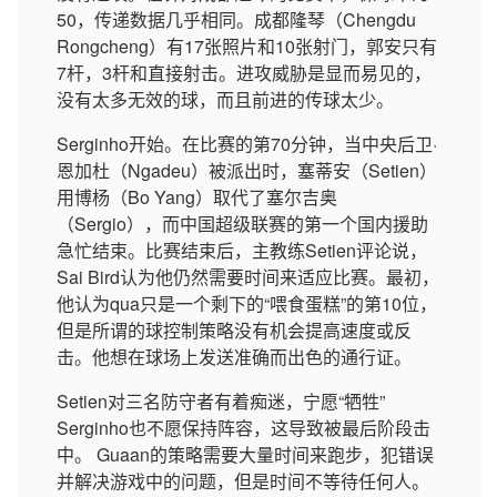
50，传递数据几乎相同。成都隆琴（Chengdu
Rongcheng）有17张照片和10张射门，郭安只有
7杆，3杆和直接射击。进攻威胁是显而易见的，
没有太多无效的球，而且前进的传球太少。
Serginho开始。在比赛的第70分钟，当中央后卫·
恩加杜（Ngadeu）被派出时，塞蒂安（Setien）
用博杨（Bo Yang）取代了塞尔吉奥
（Sergio），而中国超级联赛的第一个国内援助
急忙结束。比赛结束后，主教练Setien评论说，
Sai Bird认为他仍然需要时间来适应比赛。最初，
他认为qua只是一个剩下的“喂食蛋糕”的第10位，
但是所谓的球控制策略没有机会提高速度或反
击。他想在球场上发送准确而出色的通行证。
Setien对三名防守者有着痴迷，宁愿“牺牲”
Serginho也不愿保持阵容，这导致被最后阶段击
中。 Guaan的策略需要大量时间来跑步，犯错误
并解决游戏中的问题，但是时间不等待任何人。