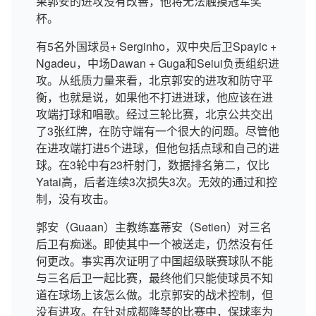
果郭安的进攻没有改善，他将无法触摸冠军奖
杯。
有5名外国球员+ Serginho，双中央后卫Spayic +
Ngadeu，中场Dawan + Guga和Seiui负责组织进
攻。从纸质力量来看，北京郭安的进攻和防守平
衡，也就是说，如果他不打进进球，他应该在进
攻端打球和唱歌。经过三轮比赛，北京公共交出
了3张红牌，在防守端有一个很大的问题。尽管他
在进攻端打进5个进球，但他包括点球和自己的进
球。在3轮中有23杆射门，数据排名第二，仅比
Yatai高，后者连续3次损失3次。无效的通过和控
制，没有攻击。
郭安（Guaan）主教练塞蒂安（Setien）对三名
后卫有痴迷。即使其中一个被送走，仍然没有任
何更改。事实再次证明了中国超级联赛球队不能
与三名后卫一起比赛，最终他们只能使球员不知
道在球场上该怎么做。北京郭安的战术控制，但
没有进攻。在针对成都隆琴的比赛中，保球率为