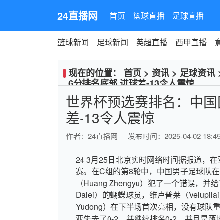
24直播网
首页
篮球直播
足球直播
篮球新闻
足球新闻
英超直播
西甲直播
现在的位置：
首页
>
资讯
>
足球资讯
6分排名底部 进球差-13令人震惊
世界杯预选赛排名：中国
差-13令人震惊
作者：
24直播网
发布时间：2025-04-02 18:45
24 3月25日北京实时网络时间据报道，
赛。在C组的第8轮中，中国男子足球队
（Huang Zhengyu）犯了一个错误，并
Dalei）的蝴蝶球员，维卢普莱（Velupil
Yudong）在下半场首次亮相，没有球
亚失去了0-2，并继续排名0-2，并且是