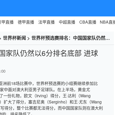
意甲直播
德甲直播
法甲直播
中超直播
CBA直播
NBA直
>
世界杯新闻
>
世界杯预选赛排名：中国国家队仍然以
国家队仍然以6分排名底部 进球
:00
在亚洲前18场比赛中，世界杯预选赛的小组赛继续参加比
在家中面对澳大利亚男子足球队。在上半场，黄金尤
给了一份礼物，欧文（Irving）得分，王·达利（Wang
ai）扩大了得分，塞吉尼奥（Serginho）和王·尤东（Wang
队重写得分，整个比赛都无法得分，而中国国家队则在澳大利
落地的，排名降低了。