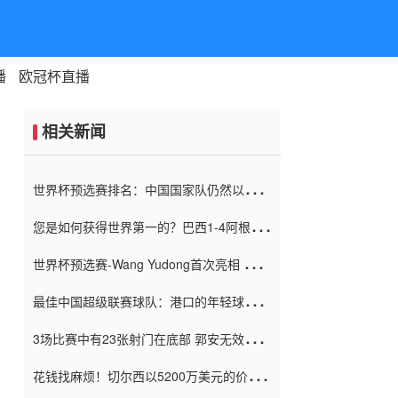
播
欧冠杯直播
相关新闻
世界杯预选赛排名：中国国家队仍然以6分
排名底部 进球差-13令人震惊
您是如何获得世界第一的？巴西1-4阿根
廷：Vinicius 0射击90分钟内
世界杯预选赛-Wang Yudong首次亮相 中国
国家足球队错过了世界杯0-2
最佳中国超级联赛球队：港口的年轻球员在
一场战斗中闻名 伊万放弃了泰桑
3场比赛中有23张射门在底部 郭安无效传球
（Taishan）
鸟儿被用来摆脱它 Setien痴迷于三名后卫
花钱找麻烦！切尔西以5200万美元的价格
购买了菲利克斯 签了7年 并在半年内租了夏