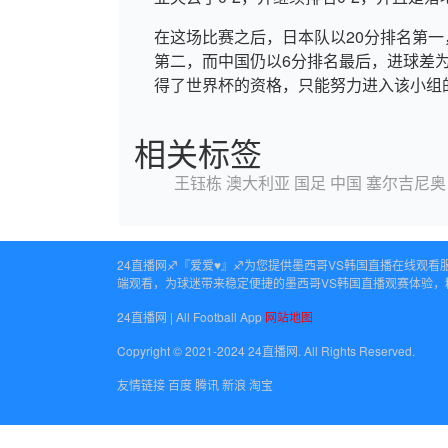
在这场比赛之后，日本队以20分排名第一
第二，而中国仍以6分排名最后，进球差为
得了世界杯的资格，只能努力进入该小组
相关标签
王钰栋
澳大利亚
国足
中国
塞尔吉尼奥
24直播网♐️『爱爱♥』♐️为您提供墨西哥VS韩国直播在线
端观看，为球迷带来稳定便捷的墨西哥VS韩国直播观赛体验，
24直播网 | All Football App
网站地图
Copyright © 2021-2024 24直播网. All Rights Reserved.
友情链接
百度
腾讯
新浪
淘宝