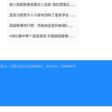
缺少英超联赛金靴位三连胜 海拉德落后6球
窗口
只有两个连续三个连续三靴
皇家马德里令人兴奋地消除了皇家学会 安
彭负责造成巨大的灾难！
英超联赛排行榜：阿森纳追逐利物浦9分 曼
联连续三件坏事
3场比赛中两个低级错误 中国超级联赛的前
守门员很老 是时候让位了 最好的继任者出
现
播放技术，无需注册会员或安装插件，支持手机、电脑等多终