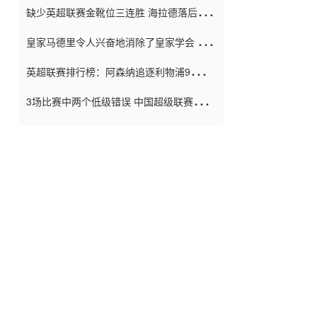
缺少英超联赛金靴位三连胜 海拉德落后6球
窗口
只有两个连续三个连续三靴
皇家马德里令人兴奋地消除了皇家学会 安
彭负责造成巨大的灾难！
英超联赛排行榜：阿森纳追逐利物浦9分 曼
联连续三件坏事
3场比赛中两个低级错误 中国超级联赛的前
守门员很老 是时候让位了 最好的继任者出
现