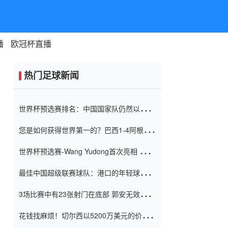
播
欧冠杯直播
热门足球新闻
世界杯预选赛排名：中国国家队仍然以6分
排名底部 进球差-13令人震惊
您是如何获得世界第一的？巴西1-4阿根
廷：Vinicius 0射击90分钟内
世界杯预选赛-Wang Yudong首次亮相 中国
国家足球队错过了世界杯0-2
最佳中国超级联赛球队：港口的年轻球员在
一场战斗中闻名 伊万放弃了泰桑
3场比赛中有23张射门在底部 郭安无效传球
（Taishan）
鸟儿被用来摆脱它 Setien痴迷于三名后卫
花钱找麻烦！切尔西以5200万美元的价格
购买了菲利克斯 签了7年 并在半年内租了夏