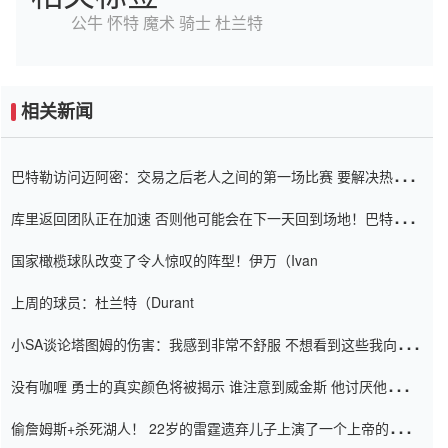
公牛
怀特
魔术
骑士
杜兰特
相关新闻
巴特勒访问迈阿密：交易之后老人之间的第一场比赛 要解决热情的
怨恨
库里返回团队正在加速 否则他可能会在下一天回到场地！巴特勒迈
阿密的纸牌游戏引起了人们的关注
国家橄榄球队改变了令人惊叹的阵型！伊万（Ivan
上周的球员：杜兰特（Durant
小SA谈论塔图姆的伤害：我感到非常不舒服 不想看到这些我向他
道歉
没有咖喱 勇士的真实颜色将被揭示 谁注意到威金斯 他讨厌他的老
老板
偷詹姆斯+杀死湖人！ 22岁的雷霆遗弃儿子上演了一个上帝的剧