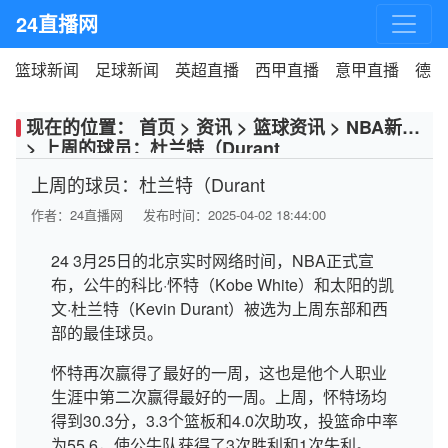
24直播网
篮球新闻
足球新闻
英超直播
西甲直播
意甲直播
德甲
现在的位置：
首页
>
资讯
>
篮球资讯
>
NBA新闻
>
上周的球员：杜兰特（Durant
上周的球员：杜兰特（Durant
作者：
24直播网
发布时间：2025-04-02 18:44:00
24 3月25日的北京实时网络时间，NBA正式宣
布，公牛的科比·怀特（Kobe White）和太阳的凯
文·杜兰特（Kevin Durant）被选为上周东部和西
部的最佳球员。
怀特再次赢得了最好的一周，这也是他个人职业
生涯中第二次赢得最好的一周。上周，怀特场均
得到30.3分，3.3个篮板和4.0次助攻，投篮命中率
为55.6，使公牛队获得了3次胜利和1次失利。