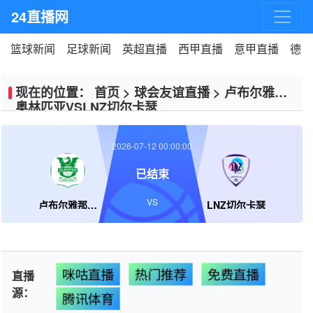
24直播网
篮球新闻
足球新闻
英超直播
西甲直播
意甲直播
德甲
现在的位置：
首页
>
球会友谊直播
>
卢布尔雅那
奥林匹亚VSLNZ切尔卡瑟
2026-07-12 00:00:00
已结束
VS
卢布尔雅那奥林匹亚
LNZ切尔卡瑟
咪咕直播
热门推荐
免费直播
直播
源：
腾讯体育