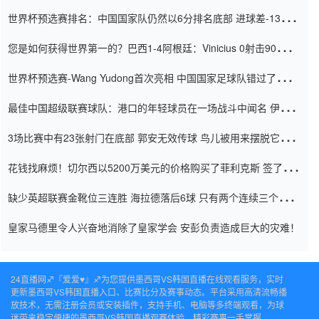
世界杯预选赛排名：中国国家队仍然以6分排名底部 进球差-13令人
震惊
您是如何获得世界第一的？巴西1-4阿根廷：Vinicius 0射击90分钟
内
世界杯预选赛-Wang Yudong首次亮相 中国国家足球队错过了世界
杯0-2
最佳中国超级联赛球队：港口的年轻球员在一场战斗中闻名 伊万放
弃了泰桑（Taishan）
3场比赛中有23张射门在底部 郭安无效传球 鸟儿被用来摆脱它
Setien痴迷于三名后卫
花钱找麻烦！切尔西以5200万美元的价格购买了菲利克斯 签了7年
并在半年内租了夏窗口
缺少英超联赛金靴位三连胜 海拉德落后6球 只有两个连续三个连续
三靴
皇家马德里令人兴奋地消除了皇家学会 安彭负责造成巨大的灾难！
24直播网♐️『爱爱♥』♐️为您提供墨西哥VS韩国直播在线观看服务，实时
更新墨西哥VS韩国直播入口、比赛比分及赛事动态。平台采用高清流畅播
放技术，无需注册会员或安装插件，支持手机、电脑等多终端观看，为球
迷带来稳定便捷的墨西哥VS韩国直播观赛体验，精彩赛事一手掌握。