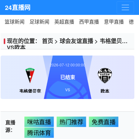
24直播网
篮球新闻
足球新闻
英超直播
西甲直播
意甲直播
德甲
现在的位置：
首页
>
球会友谊直播
>
韦格堡贝克
VS欧本
2026-07-12 00:00:00
已结束
VS
韦格堡贝克
欧本
咪咕直播
热门推荐
免费直播
直播
源：
腾讯体育