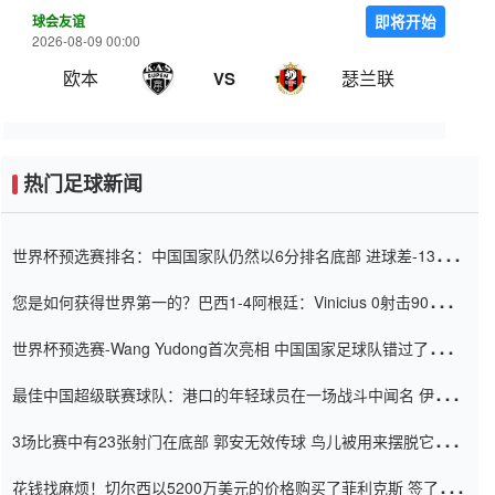
球会友谊
即将开始
2026-08-09 00:00
欧本
瑟兰联
VS
热门足球新闻
世界杯预选赛排名：中国国家队仍然以6分排名底部 进球差-13令人
震惊
您是如何获得世界第一的？巴西1-4阿根廷：Vinicius 0射击90分钟
内
世界杯预选赛-Wang Yudong首次亮相 中国国家足球队错过了世界
杯0-2
最佳中国超级联赛球队：港口的年轻球员在一场战斗中闻名 伊万放
弃了泰桑（Taishan）
3场比赛中有23张射门在底部 郭安无效传球 鸟儿被用来摆脱它
Setien痴迷于三名后卫
花钱找麻烦！切尔西以5200万美元的价格购买了菲利克斯 签了7年