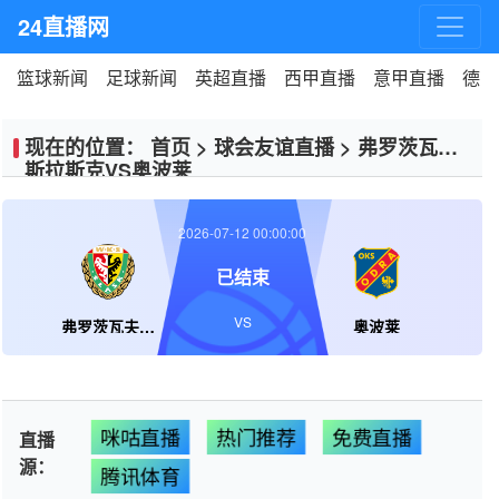
24直播网
篮球新闻
足球新闻
英超直播
西甲直播
意甲直播
德甲
现在的位置：
首页
>
球会友谊直播
>
弗罗茨瓦夫
斯拉斯克VS奥波莱
2026-07-12 00:00:00
已结束
VS
弗罗茨瓦夫斯拉斯克
奥波莱
咪咕直播
热门推荐
免费直播
直播
源：
腾讯体育