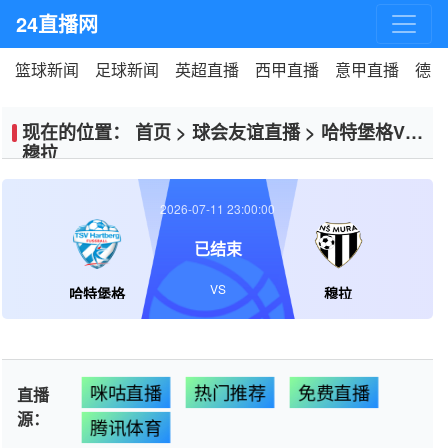
24直播网
篮球新闻
足球新闻
英超直播
西甲直播
意甲直播
德甲
现在的位置：
首页
>
球会友谊直播
>
哈特堡格VS
穆拉
2026-07-11 23:00:00
已结束
VS
哈特堡格
穆拉
咪咕直播
热门推荐
免费直播
直播
源：
腾讯体育