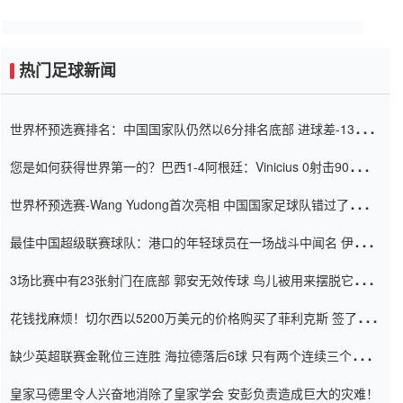
热门足球新闻
世界杯预选赛排名：中国国家队仍然以6分排名底部 进球差-13令人
震惊
您是如何获得世界第一的？巴西1-4阿根廷：Vinicius 0射击90分钟
内
世界杯预选赛-Wang Yudong首次亮相 中国国家足球队错过了世界
杯0-2
最佳中国超级联赛球队：港口的年轻球员在一场战斗中闻名 伊万放
弃了泰桑（Taishan）
3场比赛中有23张射门在底部 郭安无效传球 鸟儿被用来摆脱它
Setien痴迷于三名后卫
花钱找麻烦！切尔西以5200万美元的价格购买了菲利克斯 签了7年
并在半年内租了夏窗口
缺少英超联赛金靴位三连胜 海拉德落后6球 只有两个连续三个连续
三靴
皇家马德里令人兴奋地消除了皇家学会 安彭负责造成巨大的灾难！