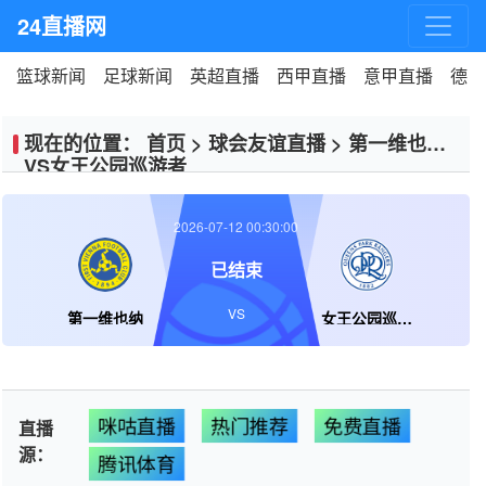
24直播网
篮球新闻
足球新闻
英超直播
西甲直播
意甲直播
德甲
现在的位置：
首页
>
球会友谊直播
>
第一维也纳
VS女王公园巡游者
2026-07-12 00:30:00
已结束
VS
第一维也纳
女王公园巡游者
咪咕直播
热门推荐
免费直播
直播
源：
腾讯体育