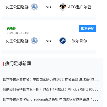
女王公园巡游者
AFC温布尔登
VS
英联杯
即将开始
2026-08-08 21:00
女王公园巡游者
米尔沃尔
VS
热门足球新闻
世界杯预选赛排名：中国国家队仍然以6分排名底部 进球差-13令人
震惊
您是如何获得世界第一的？巴西1-4阿根廷：Vinicius 0射击90分钟
内
世界杯预选赛-Wang Yudong首次亮相 中国国家足球队错过了世界
杯0-2