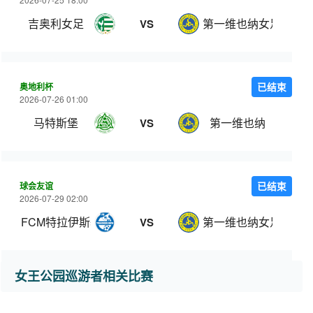
吉奥利女足
第一维也纳女足
VS
奥地利杯
已结束
2026-07-26 01:00
马特斯堡
第一维也纳
VS
球会友谊
已结束
2026-07-29 02:00
FCM特拉伊斯基兴女足
第一维也纳女足
VS
女王公园巡游者相关比赛