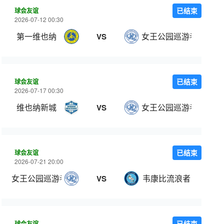
球会友谊
已结束
2026-07-12 00:30
第一维也纳
女王公园巡游者
VS
球会友谊
已结束
2026-07-17 00:30
维也纳新城
女王公园巡游者
VS
球会友谊
已结束
2026-07-21 20:00
女王公园巡游者
韦康比流浪者
VS
球会友谊
已结束