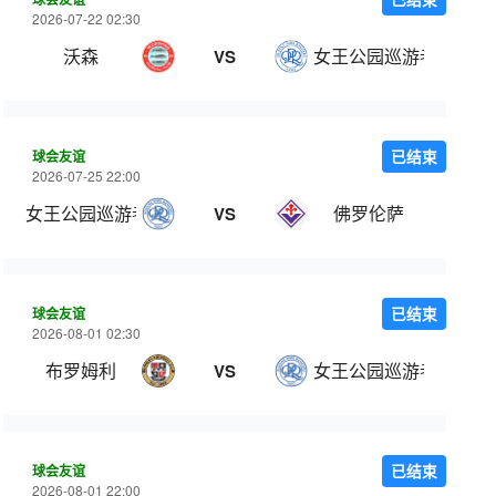
2026-07-22 02:30
沃森
女王公园巡游者U21
VS
球会友谊
已结束
2026-07-25 22:00
女王公园巡游者
佛罗伦萨
VS
球会友谊
已结束
2026-08-01 02:30
布罗姆利
女王公园巡游者
VS
球会友谊
已结束
2026-08-01 22:00