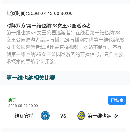
比赛时间: 2026-07-12 00:30:00
对阵双方:
第一维也纳VS女王公园巡游者
第一维也纳VS女王公园巡游者：在线看第一维也纳VS
女王公园巡游者高清直播，24直播网提供第一维也纳VS
女王公园巡游者现场比赛直播视频，本站不制作、不存
储第一维也纳VS女王公园巡游者的直播信号，只作为技
术探索的导航学习用途。
第一维也纳相关比赛
奥丁
已结束
2026-06-06 20:00
维瓦宾特
第一维也纳1894业余
VS