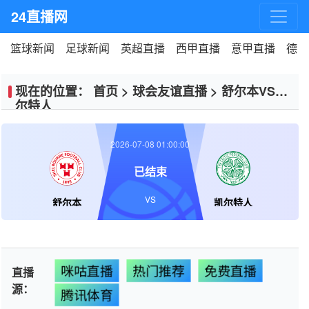
24直播网
篮球新闻
足球新闻
英超直播
西甲直播
意甲直播
德甲
现在的位置：
首页
>
球会友谊直播
>
舒尔本VS凯
尔特人
2026-07-08 01:00:00
已结束
VS
舒尔本
凯尔特人
咪咕直播
热门推荐
免费直播
直播
源：
腾讯体育