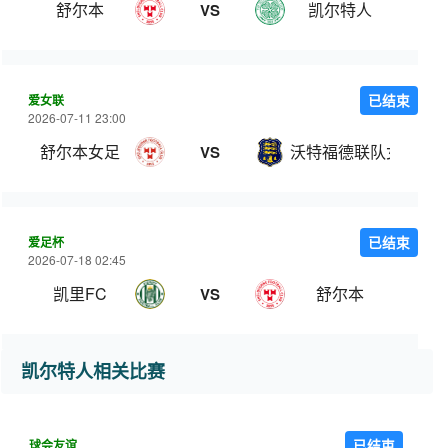
舒尔本
凯尔特人
VS
爱女联
已结束
2026-07-11 23:00
舒尔本女足
沃特福德联队女足
VS
爱足杯
已结束
2026-07-18 02:45
凯里FC
舒尔本
VS
凯尔特人相关比赛
球会友谊
已结束