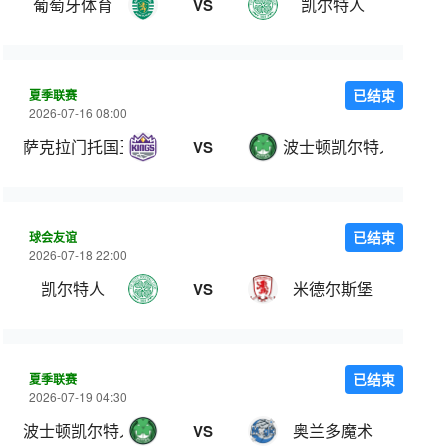
葡萄牙体育
凯尔特人
VS
夏季联赛
已结束
2026-07-16 08:00
萨克拉门托国王
波士顿凯尔特人
VS
球会友谊
已结束
2026-07-18 22:00
凯尔特人
米德尔斯堡
VS
夏季联赛
已结束
2026-07-19 04:30
波士顿凯尔特人
奥兰多魔术
VS