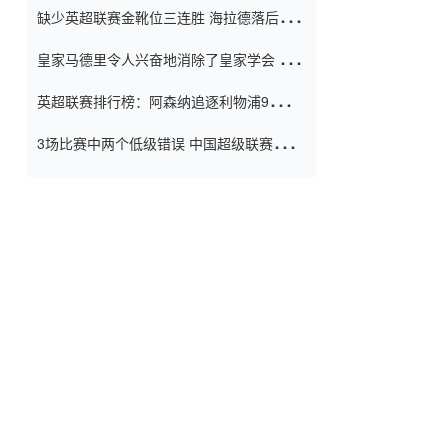
缺少英超联赛金靴位三连胜 海拉德落后6球
窗口
只有两个连续三个连续三靴
皇家马德里令人兴奋地消除了皇家学会 安
彭负责造成巨大的灾难！
英超联赛排行榜：阿森纳追逐利物浦9分 曼
联连续三件坏事
3场比赛中两个低级错误 中国超级联赛的前
守门员很老 是时候让位了 最好的继任者出
现