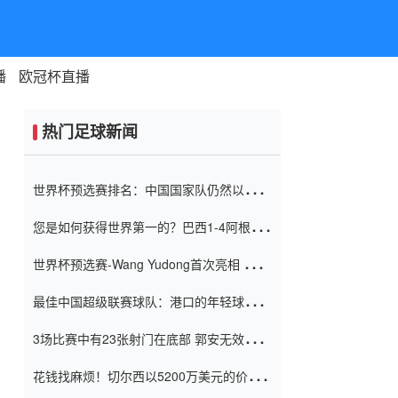
播
欧冠杯直播
热门足球新闻
世界杯预选赛排名：中国国家队仍然以6分
排名底部 进球差-13令人震惊
您是如何获得世界第一的？巴西1-4阿根
廷：Vinicius 0射击90分钟内
世界杯预选赛-Wang Yudong首次亮相 中国
国家足球队错过了世界杯0-2
最佳中国超级联赛球队：港口的年轻球员在
一场战斗中闻名 伊万放弃了泰桑
3场比赛中有23张射门在底部 郭安无效传球
（Taishan）
鸟儿被用来摆脱它 Setien痴迷于三名后卫
花钱找麻烦！切尔西以5200万美元的价格
购买了菲利克斯 签了7年 并在半年内租了夏