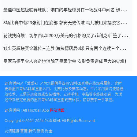
杯0-2
最佳中国超级联赛球队：港口的年轻球员在一场战斗中闻名 伊万放
弃了泰桑（Taishan）
3场比赛中有23张射门在底部 郭安无效传球 鸟儿被用来摆脱它
Setien痴迷于三名后卫
花钱找麻烦！切尔西以5200万美元的价格购买了菲利克斯 签了7年
并在半年内租了夏窗口
缺少英超联赛金靴位三连胜 海拉德落后6球 只有两个连续三个连续
三靴
皇家马德里令人兴奋地消除了皇家学会 安彭负责造成巨大的灾难！
24直播网♐️『爱爱♥』♐️为您提供墨西哥VS韩国直播在线观看服务，实时
更新墨西哥VS韩国直播入口、比赛比分及赛事动态。平台采用高清流畅播
放技术，无需注册会员或安装插件，支持手机、电脑等多终端观看，为球
迷带来稳定便捷的墨西哥VS韩国直播观赛体验，精彩赛事一手掌握。
24直播网 | All Football App
网站地图
Copyright © 2021-2024 24直播网. All Rights Reserved.
友情链接
百度
腾讯
新浪
淘宝