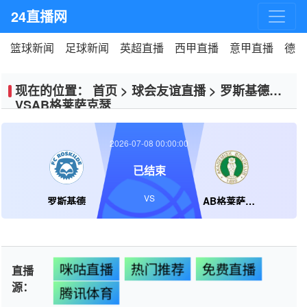
24直播网
篮球新闻
足球新闻
英超直播
西甲直播
意甲直播
德甲
现在的位置：
首页
>
球会友谊直播
>
罗斯基德
VSAB格莱萨克瑟
2026-07-08 00:00:00
已结束
VS
罗斯基德
AB格莱萨克瑟
咪咕直播
热门推荐
免费直播
直播
源：
腾讯体育