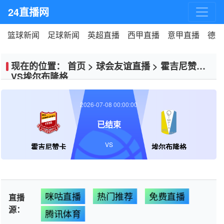
24直播网
篮球新闻
足球新闻
英超直播
西甲直播
意甲直播
德甲
现在的位置：
首页
>
球会友谊直播
>
霍吉尼赞卡
VS埃尔布隆格
2026-07-08 00:00:00
已结束
VS
霍吉尼赞卡
埃尔布隆格
咪咕直播
热门推荐
免费直播
直播
源：
腾讯体育