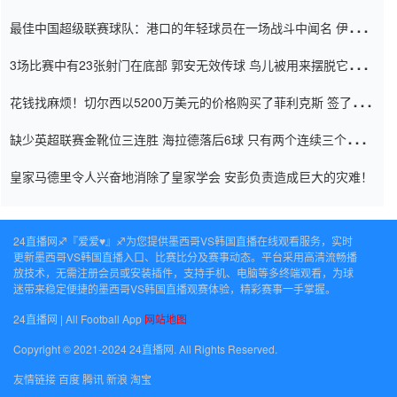
杯0-2
最佳中国超级联赛球队：港口的年轻球员在一场战斗中闻名 伊万放
弃了泰桑（Taishan）
3场比赛中有23张射门在底部 郭安无效传球 鸟儿被用来摆脱它
Setien痴迷于三名后卫
花钱找麻烦！切尔西以5200万美元的价格购买了菲利克斯 签了7年
并在半年内租了夏窗口
缺少英超联赛金靴位三连胜 海拉德落后6球 只有两个连续三个连续
三靴
皇家马德里令人兴奋地消除了皇家学会 安彭负责造成巨大的灾难！
24直播网♐️『爱爱♥』♐️为您提供墨西哥VS韩国直播在线观看服务，实时
更新墨西哥VS韩国直播入口、比赛比分及赛事动态。平台采用高清流畅播
放技术，无需注册会员或安装插件，支持手机、电脑等多终端观看，为球
迷带来稳定便捷的墨西哥VS韩国直播观赛体验，精彩赛事一手掌握。
24直播网 | All Football App
网站地图
Copyright © 2021-2024 24直播网. All Rights Reserved.
友情链接
百度
腾讯
新浪
淘宝