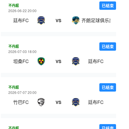
不丹超
已结束
2026-06-22 20:00
廷布FC
齐朗足球俱乐部
VS
不丹超
已结束
2026-07-03 18:00
坦桑FC
廷布FC
VS
不丹超
已结束
2026-07-07 20:00
竹巴FC
廷布FC
VS
不丹超
已结束