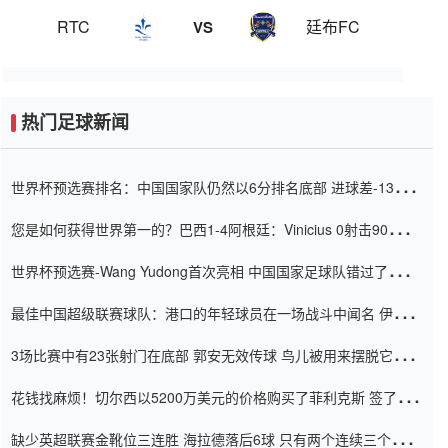
RTC
廷布FC
VS
热门足球新闻
世界杯预选赛排名：中国国家队仍然以6分排名底部 进球差-13令人
震惊
您是如何获得世界第一的？巴西1-4阿根廷：Vinicius 0射击90分钟
内
世界杯预选赛-Wang Yudong首次亮相 中国国家足球队错过了世界
杯0-2
最佳中国超级联赛球队：港口的年轻球员在一场战斗中闻名 伊万放
弃了泰桑（Taishan）
3场比赛中有23张射门在底部 郭安无效传球 鸟儿被用来摆脱它
Setien痴迷于三名后卫
花钱找麻烦！切尔西以5200万美元的价格购买了菲利克斯 签了7年
并在半年内租了夏窗口
缺少英超联赛金靴位三连胜 海拉德落后6球 只有两个连续三个连续