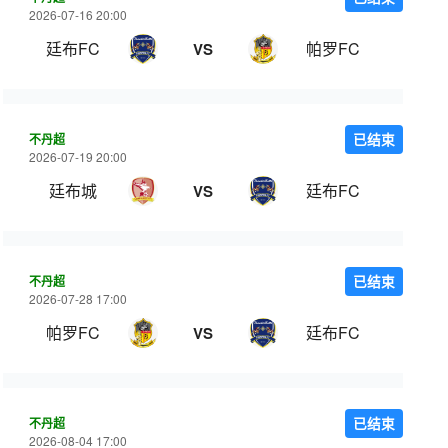
2026-07-16 20:00
廷布FC
帕罗FC
VS
不丹超
已结束
2026-07-19 20:00
廷布城
廷布FC
VS
不丹超
已结束
2026-07-28 17:00
帕罗FC
廷布FC
VS
不丹超
已结束
2026-08-04 17:00